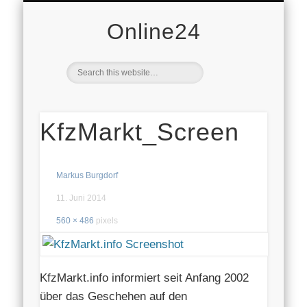
DOMAINVERKAUF
VERBRAUCHER
AVANDY GMBH
DATENSCHUTZ
WIRTSCHAFT
STARTSEITE
IMMOBILIEN
FREIZEIT
MOBILE
NEWS
AUTO
PR
Online24
KfzMarkt_Screen
Markus Burgdorf
11. Juni 2014
560 × 486
pixels
KfzMarkt.info informiert seit Anfang 2002
über das Geschehen auf den