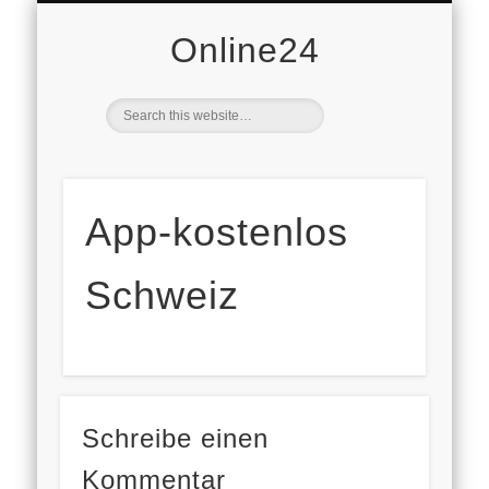
DOMAINVERKAUF
VERBRAUCHER
AVANDY GMBH
DATENSCHUTZ
WIRTSCHAFT
STARTSEITE
IMMOBILIEN
FREIZEIT
MOBILE
NEWS
AUTO
PR
Online24
App-kostenlos
Schweiz
Schreibe einen
Kommentar