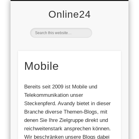
DOMAINVERKAUF
VERBRAUCHER
AVANDY GMBH
DATENSCHUTZ
WIRTSCHAFT
STARTSEITE
IMMOBILIEN
FREIZEIT
MOBILE
NEWS
AUTO
PR
Online24
Mobile
Bereits seit 2009 ist Mobile und
Telekommunikation unser
Steckenpferd. Avandy bietet in dieser
Branche diverse Themen-Blogs, mit
denen Sie Ihre Zielgruppe direkt und
reichweitenstark ansprechen können.
Wir beschränken unsere Blogs dabei