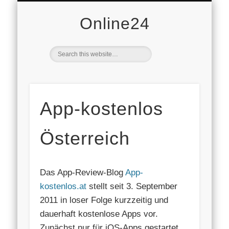
DOMAINVERKAUF
VERBRAUCHER
AVANDY GMBH
DATENSCHUTZ
WIRTSCHAFT
STARTSEITE
IMMOBILIEN
FREIZEIT
MOBILE
NEWS
AUTO
PR
Online24
App-kostenlos
Österreich
Das App-Review-Blog
App-
kostenlos.at
stellt seit 3. September
2011 in loser Folge kurzzeitig und
dauerhaft kostenlose Apps vor.
Zunächst nur für iOS-Apps gestartet,