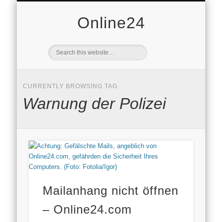
DOMAINVERKAUF
VERBRAUCHER
AVANDY GMBH
DATENSCHUTZ
WIRTSCHAFT
STARTSEITE
IMMOBILIEN
FREIZEIT
MOBILE
NEWS
AUTO
PR
Online24
CURRENTLY BROWSING TAG
Warnung der Polizei
Mailanhang nicht öffnen
– Online24.com