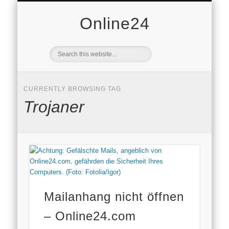
DOMAINVERKAUF
VERBRAUCHER
AVANDY GMBH
DATENSCHUTZ
WIRTSCHAFT
STARTSEITE
IMMOBILIEN
FREIZEIT
MOBILE
NEWS
AUTO
PR
Online24
CURRENTLY BROWSING TAG
Trojaner
Mailanhang nicht öffnen
– Online24.com