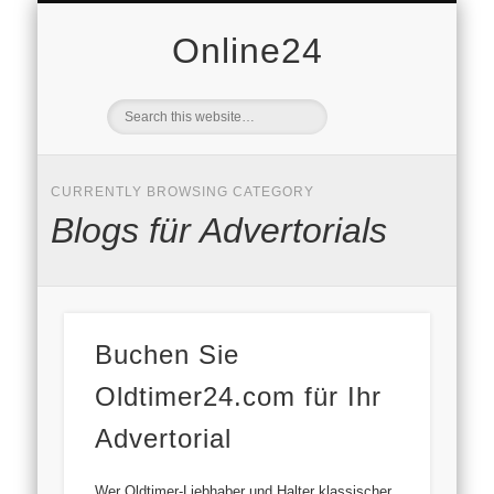
DOMAINVERKAUF
VERBRAUCHER
AVANDY GMBH
DATENSCHUTZ
WIRTSCHAFT
STARTSEITE
IMMOBILIEN
FREIZEIT
MOBILE
NEWS
AUTO
PR
Online24
CURRENTLY BROWSING CATEGORY
Blogs für Advertorials
Buchen Sie
Oldtimer24.com für Ihr
Advertorial
Wer Oldtimer-Liebhaber und Halter klassischer